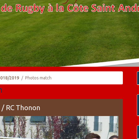
 2018/2019
Photos match
h
C / RC Thonon