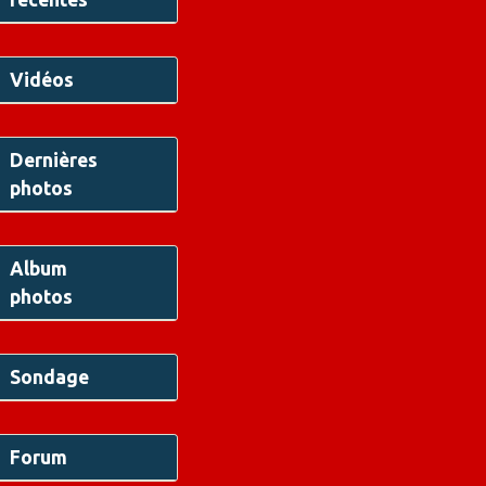
Vidéos
Dernières
photos
Album
photos
Sondage
Forum