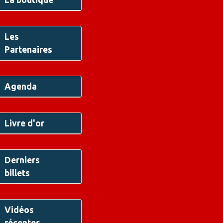
Les
Partenaires
Agenda
Livre d'or
Derniers
billets
Vidéos
récentes