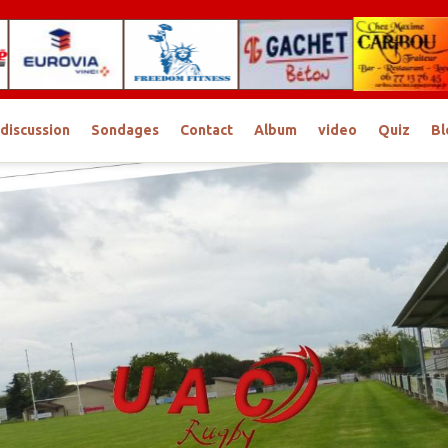
discussion
Sondages
Contact
Album
video
Quiz
Bl