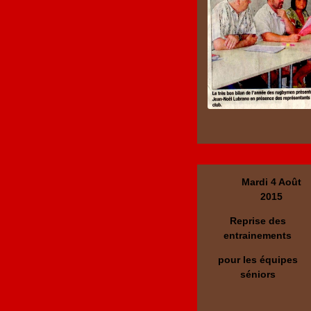
Mardi 4 Août
2015
Reprise des
entrainements
pour les équipes
séniors