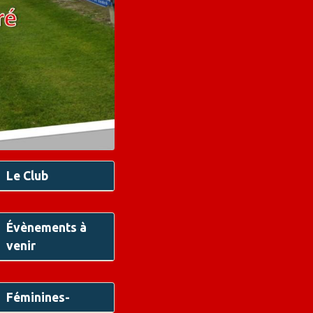
Le Club
Évènements à
venir
Féminines-