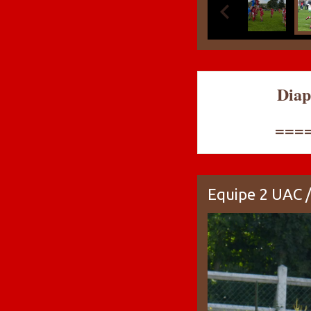
Dia
===
Equipe 2 UAC 