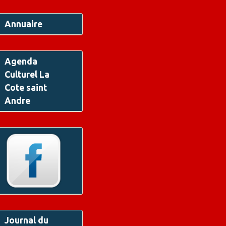
Annuaire
Agenda
Culturel La
Cote saint
Andre
Journal du