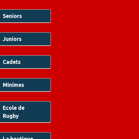
Seniors
Juniors
Cadets
Minimes
Ecole de
Rugby
La boutique