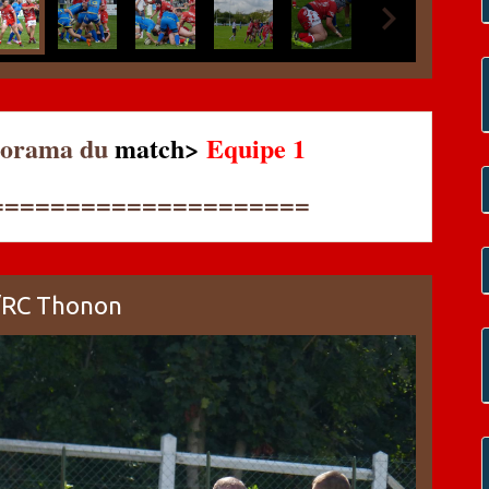
porama du
match>
Equipe 1
=====================
/RC Thonon