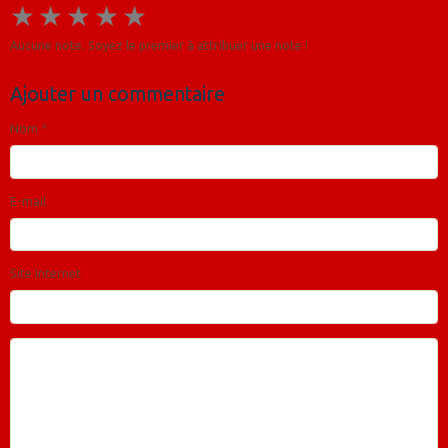
★
★
★
★
★
Aucune note. Soyez le premier à attribuer une note !
Ajouter un commentaire
Nom
E-mail
Site Internet