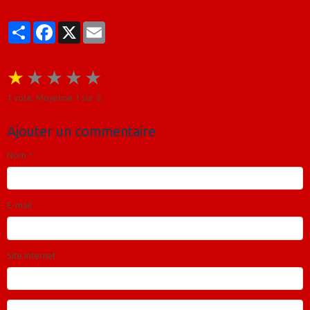
Partager
Facebook
X
Email
★
★
★
★
★
1
vote. Moyenne
1
sur 5.
Ajouter un commentaire
Nom
E-mail
Site Internet