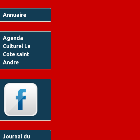
Annuaire
Agenda
Culturel La
Cote saint
Andre
Journal du