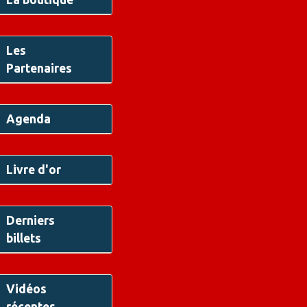
Les
Partenaires
Agenda
Livre d'or
Derniers
billets
Vidéos
récentes