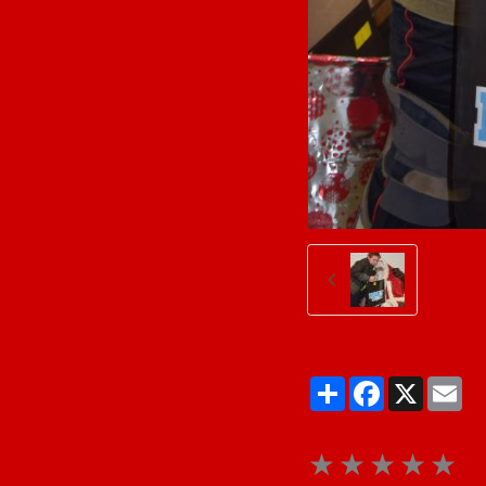
Partager
Facebook
X
Ema
★
★
★
★
★