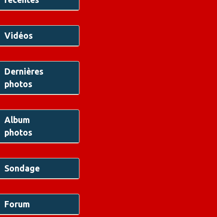
Vidéos
Dernières
photos
Album
photos
Sondage
Forum