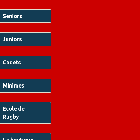
Seniors
Juniors
Cadets
Minimes
Ecole de
Rugby
La boutique