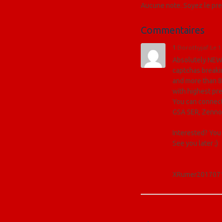
Aucune note. Soyez le prem
Commentaires
1
Dorothyjaf
Le 
Absolutely NEW
captchas breaki
and more than 8
with highest pr
You can connect
GSA SER, ZennoP
Interested? You 
See you later ;)
XRumer201707