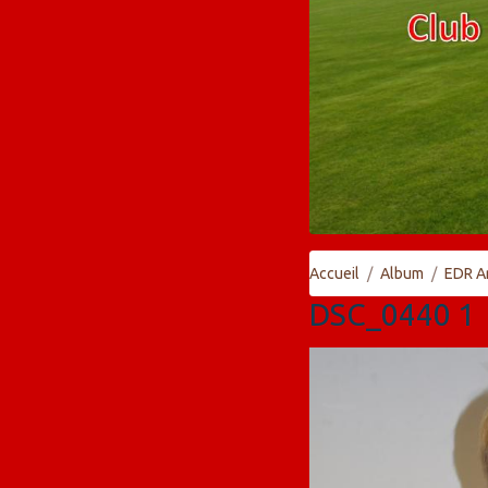
Accueil
Album
EDR A
DSC_0440 1