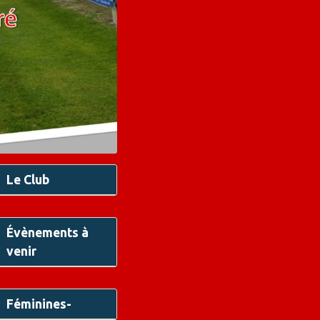
Le Club
Évènements à
venir
Féminines-