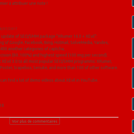
ier à attribuer une note !
18/07/2017
 update of SEO/SMM package "XRumer 16.0 + XEvil":
ng of Google, Facebook, Bing, Hotmail, SolveMedia, Yandex,
400 another categories of captcha,
ecision (80..100%) and highest speed (100 img per second).
 XEvil 3.0 to all most popular SEO/SMM programms: XRumer,
oster, Srapebox, Senuke, and more than 100 of other software.
can find a lot of demo videos about XEvil in YouTube.
18
Voir plus de commentaires