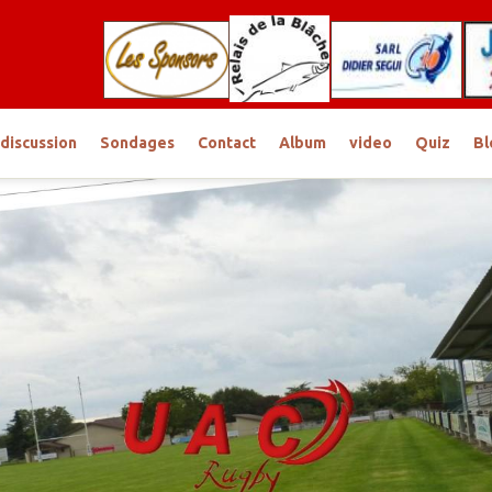
discussion
Sondages
Contact
Album
video
Quiz
Bl