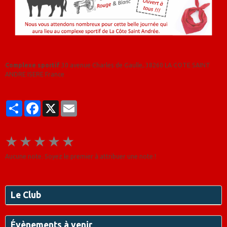
Complexe sportif
30 avenue Charles de Gaulle, 38260 LA COTE SAINT
ANDRE ISERE France
Partager
Facebook
X
Email
★
★
★
★
★
Aucune note. Soyez le premier à attribuer une note !
Le Club
Évènements à venir